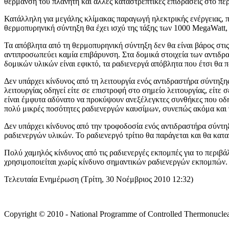
θέρμανση του πλανήτη και άλλες καταστρεπτικές επιδράσεις στο πε
Κατάλληλη για μεγάλης κλίμακας παραγωγή ηλεκτρικής ενέργειας, π
θερμοπυρηνική σύντηξη θα έχει ισχύ της τάξης των 1000 MegaWatt, 
Τα απόβλητα από τη θερμοπυρηνική σύντηξη δεν θα είναι βάρος στις 
αντιπροσωπεύει καμία επιβάρυνση. Στα δομικά στοιχεία των αντιδ
δομικών υλικών είναι εφικτό, τα ραδιενεργά απόβλητα που έτσι θα π
Δεν υπάρχει κίνδυνος από τη λειτουργία ενός αντιδραστήρα σύντηξ
λειτουργίας οδηγεί είτε σε επιστροφή στο σημείο λειτουργίας, είτ
είναι έμφυτα αδύνατο να προκύψουν ανεξέλεγκτες συνθήκες που οδη
πολύ μικρές ποσότητες ραδιενεργών καυσίμων, συνεπώς ακόμα και 
Δεν υπάρχει κίνδυνος από την τροφοδοσία ενός αντιδραστήρα σύντ
ραδιενεργών υλικών. Το ραδιενεργό τρίτιο θα παράγεται και θα κα
Πολύ χαμηλός κίνδυνος από τις ραδιενεργές εκπομπές για το περιβά
χρησιμοποιείται χωρίς κίνδυνο σημαντικών ραδιενεργών εκπομπών.
Τελευταία Ενημέρωση (Τρίτη, 30 Νοέμβριος 2010 12:32)
Copyright © 2010 - National Programme of Controlled Thermonuclear 