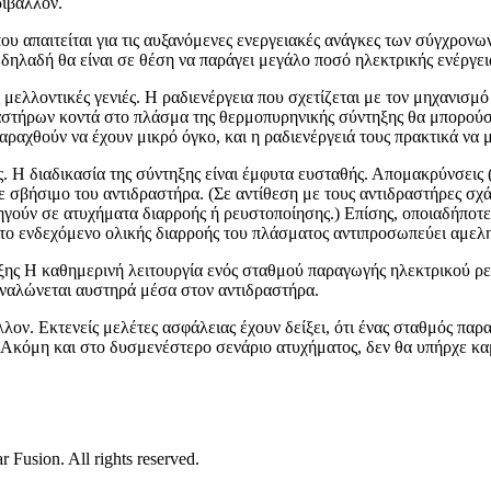
ριβάλλον.
ου απαιτείται για τις αυξανόμενες ενεργειακές ανάγκες των σύγχρο
δηλαδή θα είναι σε θέση να παράγει μεγάλο ποσό ηλεκτρικής ενέργει
μελλοντικές γενιές. Η ραδιενέργεια που σχετίζεται με τον μηχανισμό
ραστήρων κοντά στο πλάσμα της θερμοπυρηνικής σύντηξης θα μπορούσ
αραχθούν να έχουν μικρό όγκο, και η ραδιενέργειά τους πρακτικά να 
ης. Η διαδικασία της σύντηξης είναι έμφυτα ευσταθής. Απομακρύνσεις
ε σε σβήσιμο του αντιδραστήρα. (Σε αντίθεση με τους αντιδραστήρες 
γούν σε ατυχήματα διαρροής ή ρευστοποίησης.) Επίσης, οποιαδήποτε 
το ενδεχόμενο ολικής διαρροής του πλάσματος αντιπροσωπεύει αμελη
ηξης Η καθημερινή λειτουργία ενός σταθμού παραγωγής ηλεκτρικού ρ
ταναλώνεται αυστηρά μέσα στον αντιδραστήρα.
λλον. Eκτενείς μελέτες ασφάλειας έχουν δείξει, ότι ένας σταθμός π
 Ακόμη και στο δυσμενέστερο σενάριο ατυχήματος, δεν θα υπήρχε κα
Fusion. All rights reserved.