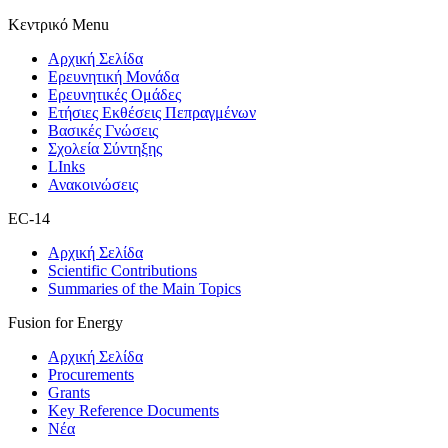
Κεντρικό Menu
Αρχική Σελίδα
Ερευνητική Μονάδα
Ερευνητικές Ομάδες
Ετήσιες Εκθέσεις Πεπραγμένων
Βασικές Γνώσεις
Σχολεία Σύντηξης
LInks
Ανακοινώσεις
EC-14
Αρχική Σελίδα
Scientific Contributions
Summaries of the Main Topics
Fusion for Energy
Αρχική Σελίδα
Procurements
Grants
Key Reference Documents
Νέα