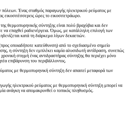
νων πόλεων. Ένας σταθμός παραγωγής ηλεκτρικού ρεύματος με
ας εικοσιτέσσερεις ώρες το εικοσιτετράωρο.
 της θερμοπυρηνικής σύντηξης είναι πολύ βραχύβια και δεν
ε να επαχθεί ραδιενέργεια. Όμως, με κατάλληλη επιλογή των
μηδενίζεται κατά τη διάρκεμα λίγων δεκαετιών.
 (προς οποιαδήποτε κατεύθυνση) από το σχεδιασμένο σημείο
σχάσης, η σύντηξη δεν εμπλέκει καμία αλυσιδωτή αντίδραση, συνεπώς
χρονική στιγμή ένας αντιδραστήρας σύντηξης θα περιέχει μόνο
τέα επιβάρυνση του περιβάλλοντος.
εύματος με θερμοπυρηνική σύντηξη δεν απαιτεί μεταφορά των
αραγωγής ηλεκτρικού ρεύματος με θερμοπυρηνική σύντηξη μπορεί να
μία ανάγκη να απομακρυνθεί ο τοπικός πληθυσμός.